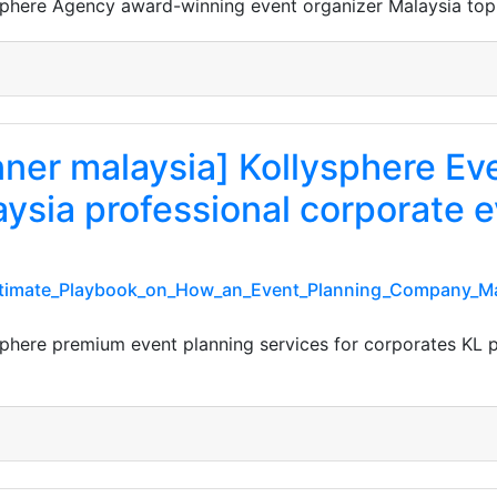
ysphere Agency award-winning event organizer Malaysia top
nner malaysia] Kollysphere E
ysia professional corporate e
_Ultimate_Playbook_on_How_an_Event_Planning_Company_Ma
ysphere premium event planning services for corporates K