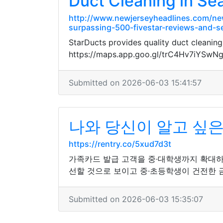
Duct Cleaning in Sea
http://www.newjerseyheadlines.com/new
surpassing-500-fivestar-reviews-and-se
StarDucts provides quality duct cleaning
https://maps.app.goo.gl/trC4Hv7iYSwN
Submitted on 2026-06-03 15:41:57
나와 당신이 알고 싶
https://rentry.co/5xud7d3t
가족카드 발급 고객을 중·대학생까지 확대하
선할 것으로 보이고 중·초등학생이 건전한 
Submitted on 2026-06-03 15:35:07