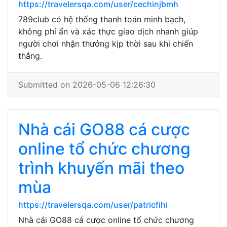
https://travelersqa.com/user/cechinjbmh
789club có hệ thống thanh toán minh bạch,
không phí ẩn và xác thực giao dịch nhanh giúp
người chơi nhận thưởng kịp thời sau khi chiến
thắng.
Submitted on 2026-05-06 12:26:30
Nhà cái GO88 cá cược
online tổ chức chương
trình khuyến mãi theo
mùa
https://travelersqa.com/user/patricfihi
Nhà cái GO88 cá cược online tổ chức chương