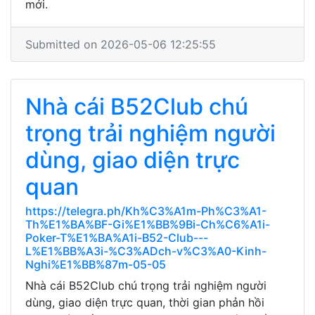
mới.
Submitted on 2026-05-06 12:25:55
Nhà cái B52Club chú
trọng trải nghiệm người
dùng, giao diện trực
quan
https://telegra.ph/Kh%C3%A1m-Ph%C3%A1-
Th%E1%BA%BF-Gi%E1%BB%9Bi-Ch%C6%A1i-
Poker-T%E1%BA%A1i-B52-Club---
L%E1%BB%A3i-%C3%ADch-v%C3%A0-Kinh-
Nghi%E1%BB%87m-05-05
Nhà cái B52Club chú trọng trải nghiệm người
dùng, giao diện trực quan, thời gian phản hồi