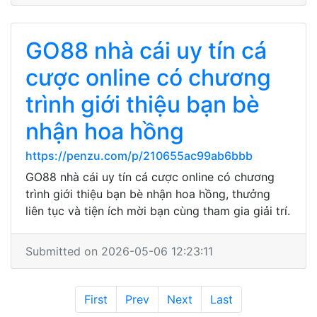
GO88 nhà cái uy tín cá
cược online có chương
trình giới thiệu bạn bè
nhận hoa hồng
https://penzu.com/p/210655ac99ab6bbb
GO88 nhà cái uy tín cá cược online có chương
trình giới thiệu bạn bè nhận hoa hồng, thưởng
liên tục và tiện ích mời bạn cùng tham gia giải trí.
Submitted on 2026-05-06 12:23:11
First
Prev
Next
Last