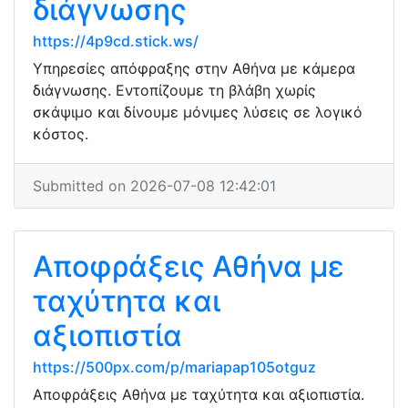
διάγνωσης
https://4p9cd.stick.ws/
Υπηρεσίες απόφραξης στην Αθήνα με κάμερα
διάγνωσης. Εντοπίζουμε τη βλάβη χωρίς
σκάψιμο και δίνουμε μόνιμες λύσεις σε λογικό
κόστος.
Submitted on 2026-07-08 12:42:01
Αποφράξεις Αθήνα με
ταχύτητα και
αξιοπιστία
https://500px.com/p/mariapap105otguz
Αποφράξεις Αθήνα με ταχύτητα και αξιοπιστία.