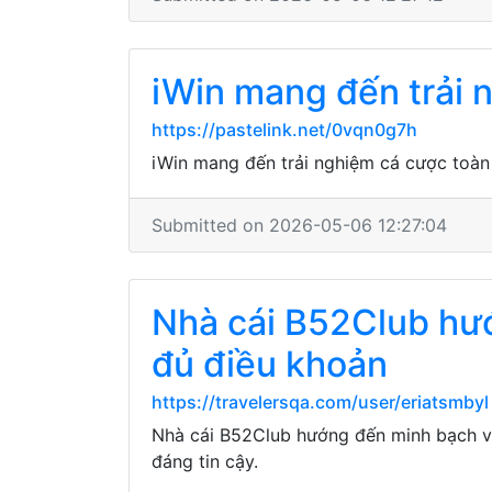
iWin mang đến trải 
https://pastelink.net/0vqn0g7h
iWin mang đến trải nghiệm cá cược toàn 
Submitted on 2026-05-06 12:27:04
Nhà cái B52Club hư
đủ điều khoản
https://travelersqa.com/user/eriatsmbyl
Nhà cái B52Club hướng đến minh bạch và
đáng tin cậy.