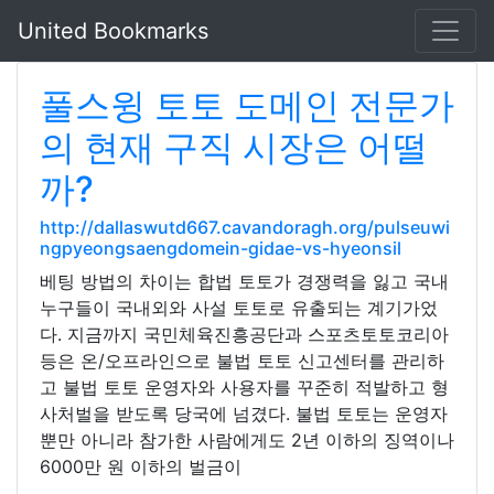
United Bookmarks
풀스윙 토토 도메인 전문가
의 현재 구직 시장은 어떨
까?
http://dallaswutd667.cavandoragh.org/pulseuwi
ngpyeongsaengdomein-gidae-vs-hyeonsil
베팅 방법의 차이는 합법 토토가 경쟁력을 잃고 국내
누구들이 국내외와 사설 토토로 유출되는 계기가었
다. 지금까지 국민체육진흥공단과 스포츠토토코리아
등은 온/오프라인으로 불법 토토 신고센터를 관리하
고 불법 토토 운영자와 사용자를 꾸준히 적발하고 형
사처벌을 받도록 당국에 넘겼다. 불법 토토는 운영자
뿐만 아니라 참가한 사람에게도 2년 이하의 징역이나
6000만 원 이하의 벌금이