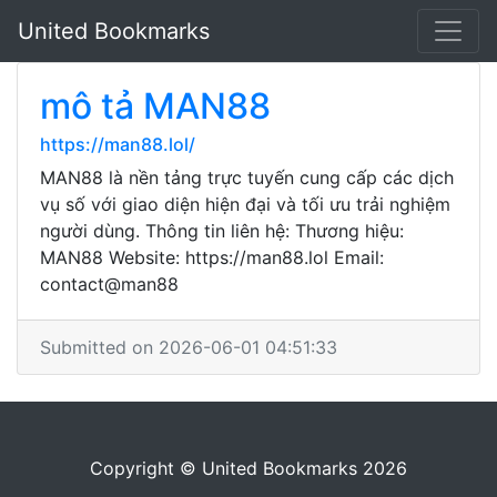
United Bookmarks
mô tả MAN88
https://man88.lol/
MAN88 là nền tảng trực tuyến cung cấp các dịch
vụ số với giao diện hiện đại và tối ưu trải nghiệm
người dùng. Thông tin liên hệ: Thương hiệu:
MAN88 Website: https://man88.lol Email:
contact@man88
Submitted on 2026-06-01 04:51:33
Copyright © United Bookmarks 2026