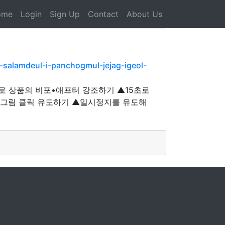
ome
Login
Sign Up
Contact
About Us
-salamdeul-i-panchogmul-jejag-igeol-
로 상품의 비포•애프터 강조하기 ▲15초로
 그림 클릭 유도하기 ▲일시정지를 유도해