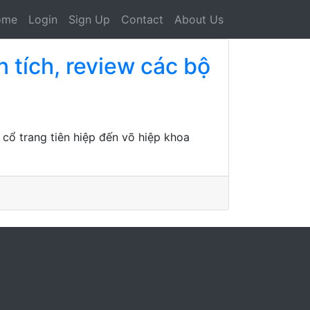
ome
Login
Sign Up
Contact
About Us
 tích, review các bộ
 cổ trang tiên hiệp đến võ hiệp khoa