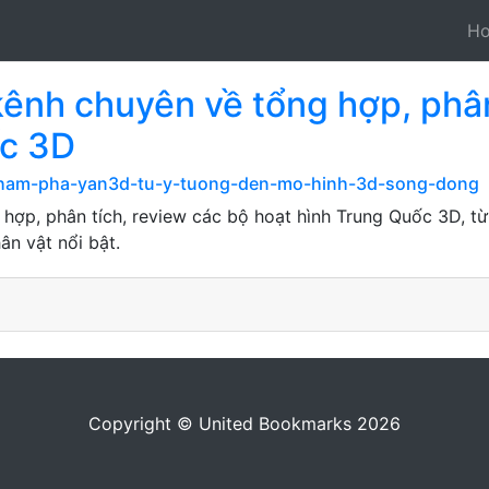
H
kênh chuyên về tổng hợp, phân
ốc 3D
om/kham-pha-yan3d-tu-y-tuong-den-mo-hinh-3d-song-dong
 hợp, phân tích, review các bộ hoạt hình Trung Quốc 3D, từ
hân vật nổi bật.
Copyright © United Bookmarks 2026