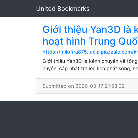
United Bookmarks
Giới thiệu Yan3D là 
hoạt hình Trung Qu
https://milofira875.lucialpiazzale.c
Giới thiệu Yan3D là kênh chuyên về tổng
huyễn; cập nhật trailer, lịch phát sóng, n
Submitted on 2026-03-17 21:58:32