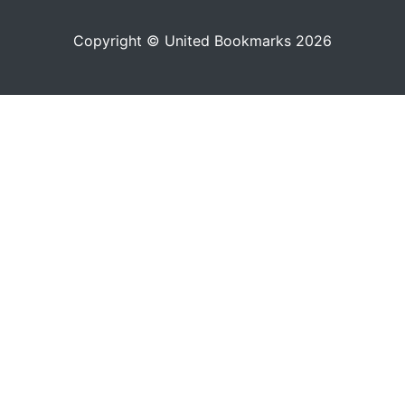
Copyright © United Bookmarks 2026