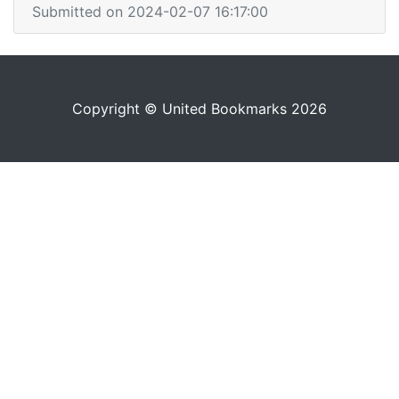
Submitted on 2024-02-07 16:17:00
Copyright © United Bookmarks 2026