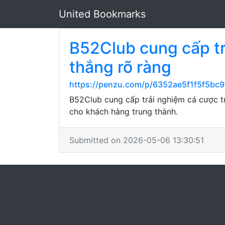
United Bookmarks
B52Club cung cấp tr
thắng rõ ràng
https://penzu.com/p/6352ae5f1f5f5bc9
B52Club cung cấp trải nghiệm cá cược tr
cho khách hàng trung thành.
Submitted on 2026-05-06 13:30:51